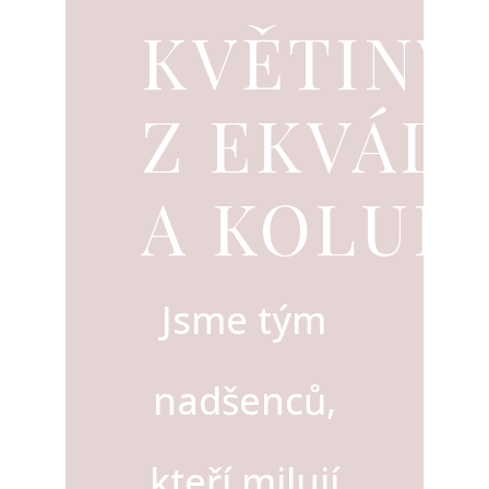
KVĚTINY
Z EKVÁD
A KOLUM
Jsme tým
nadšenců,
kteří milují